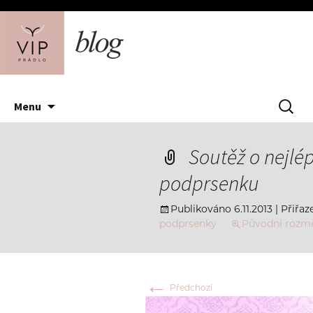
Přejít
Vyhledáv
Menu
k
obsahu
webu
Soutěž o nejl
podprsenku
Publikováno
6.11.2013
| Přiřaz
podprsenky
Původní rozmě
←
Předchozí