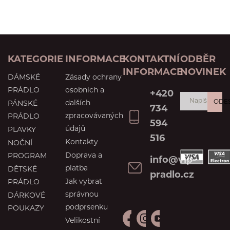
KATEGORIE
INFORMACE
KONTAKTNÍ
ODBĚR
INFORMACE
NOVINEK
DÁMSKÉ
Zásady ochrany
PRÁDLO
osobních a
+420
ODE
dalších
PÁNSKÉ
734
zpracovávaných
PRÁDLO
594
údajů
PLAVKY
516
Kontakty
NOČNÍ
Doprava a
PROGRAM
info@vip-
platba
DĚTSKÉ
pradlo.cz
Jak vybrat
PRÁDLO
správnou
DÁRKOVÉ
podprsenku
POUKAZY
Velikostní