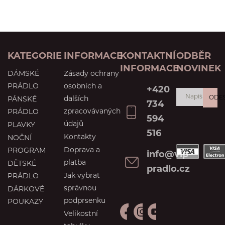
KATEGORIE
INFORMACE
KONTAKTNÍ
ODBĚR
INFORMACE
NOVINEK
DÁMSKÉ
Zásady ochrany
PRÁDLO
osobních a
+420
ODE
dalších
PÁNSKÉ
734
zpracovávaných
PRÁDLO
594
údajů
PLAVKY
516
Kontakty
NOČNÍ
Doprava a
PROGRAM
info@vip-
platba
DĚTSKÉ
pradlo.cz
Jak vybrat
PRÁDLO
správnou
DÁRKOVÉ
podprsenku
POUKAZY
Velikostní