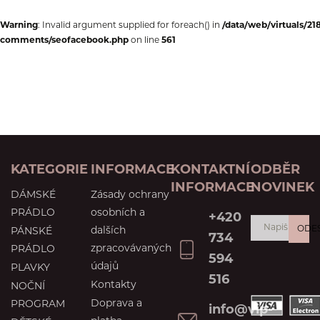
Warning
: Invalid argument supplied for foreach() in
/data/web/virtuals/2
comments/seofacebook.php
on line
561
KATEGORIE
INFORMACE
KONTAKTNÍ
ODBĚR
INFORMACE
NOVINEK
DÁMSKÉ
Zásady ochrany
PRÁDLO
osobních a
+420
ODE
dalších
PÁNSKÉ
734
zpracovávaných
PRÁDLO
594
údajů
PLAVKY
516
Kontakty
NOČNÍ
Doprava a
PROGRAM
info@vip-