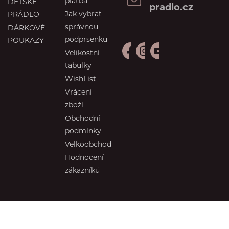
platba
DĚTSKÉ
pradlo.cz
Jak vybrat
PRÁDLO
správnou
DÁRKOVÉ
podprsenku
POUKAZY
Velikostní
tabulky
WishList
Vrácení
zboží
Obchodní
podmínky
Velkoobchod
Hodnocení
zákazníků