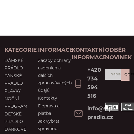
KATEGORIE
INFORMACE
KONTAKTNÍ
ODBĚR
INFORMACE
NOVINEK
DÁMSKÉ
Zásady ochrany
PRÁDLO
osobních a
+420
ODE
dalších
PÁNSKÉ
734
zpracovávaných
PRÁDLO
594
údajů
PLAVKY
516
Kontakty
NOČNÍ
Doprava a
PROGRAM
info@vip-
platba
DĚTSKÉ
pradlo.cz
Jak vybrat
PRÁDLO
správnou
DÁRKOVÉ